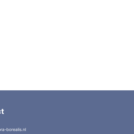
t
a-borealis.nl